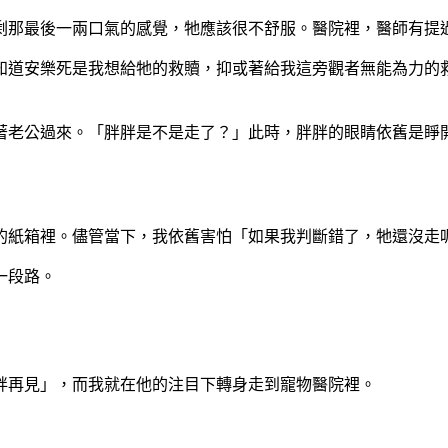
那最後一兩口氣的感覺，牠應該很不舒服。醫院裡，醫師有提過安
知道安樂死是我想給牠的救贖，抑或著給我這旁觀者無能為力的
著老公過來。「胖胖是不是走了？」此時，胖胖的眼睛依舊是睜
的紙箱裡。儘管當下，我依舊害怕「如果我判斷錯了，牠還沒走
一段路。
胖再見」，而我就在他的注目下轉身走到寵物醫院裡。