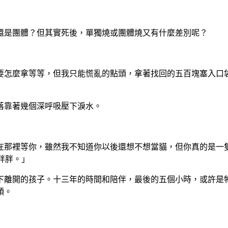
還是團體？但其實死後，單獨燒或團體燒又有什麼差別呢？
要怎麼拿等等，但我只能慌亂的點頭，拿著找回的五百塊塞入口
落靠著幾個深呼吸壓下淚水。
在那裡等你，雖然我不知道你以後還想不想當貓，但你真的是一
小胖胖。」
下離開的孩子。十三年的時間和陪伴，最後的五個小時，或許是
頭。