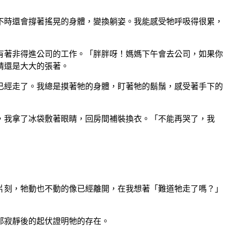
不時還會撐著搖晃的身體，變換躺姿。我能感受牠呼吸得很累，
有著非得進公司的工作。「胖胖呀！媽媽下午會去公司，如果你
睛還是大大的張著。
已經走了。我總是摸著牠的身體，盯著牠的鬍鬚，感受著手下的
，我拿了冰袋敷著眼睛，回房間補裝換衣。「不能再哭了，我
片刻，牠動也不動的像已經離開，在我想著「難道牠走了嗎？」
那寂靜後的起伏證明牠的存在。