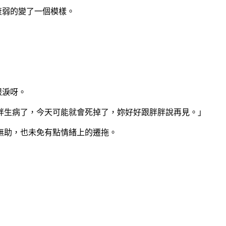
衰弱的變了一個模樣。
眼淚呀。
胖生病了，今天可能就會死掉了，妳好好跟胖胖說再見。」
無助，也未免有點情緒上的遷拖。