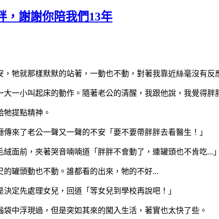
胖，謝謝你陪我們13年
安，牠就那樣默默的站著，一動也不動，對著我靠近絲毫沒有反
一大一小叫起床的動作。隨著老公的清醒，我跟他說，我覺得胖
給牠提點精神。
廳傳來了老公一聲又一聲的不安「要不要帶胖胖去看醫生！」
絨面前，夾著哭音喃喃道「胖胖不會動了，連罐頭也不肯吃...
的罐頭動也不動。誰都看的出來，牠的不好...
是決定先處理女兒，回道「等女兒到學校再說吧！」
腦袋中浮現過，但是突如其來的闖入生活，著實也太快了些。