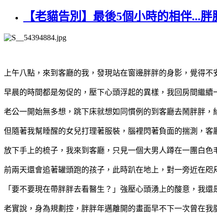
【老貓告別】最後5個小時的相伴...胖
上午八點，來到客廳的我，發現站在窗邊胖胖的身影，覺得不
早晨的時間都是匆促的，壓下心頭浮起的異樣，我回房間繼續
老公一開始無多想，跳下床就想如同慣例的到客廳去鬧胖胖，
但隨著我幫睡醒的女兒打理著服裝，腦裡閃著負面的揣測，客
放下手上的梳子，我來到客廳，只見一個大男人蹲在一團白色毛
前兩天還會追著罐頭跑的孩子，此時趴在地上，對一旁近在咫尺
「要不要現在帶胖胖去看醫生？」強壓心頭湧上的酸意，我還
老實說，身為規劃控，胖胖年邁離開的畫面早不下一次曾在我