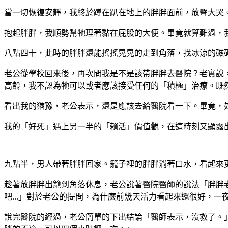
當一切恢復安靜，我終於蹲在趴在地上的胖胖面前，放聲大哭
抱起胖胖，我順勢幫牠理著黏在屁股的大便。畢竟就算難過，
八點四十，此時的胖胖還能搖搖晃晃的走到角落，找冰涼的磁
老公從學校回來後，再次問我是不是該帶胖胖去醫院？老實說
高齡，我不認為牠可以或者應該接受任何的「積極」治療。既
看出我的猶豫，老公表示，還是應該去給醫院看一下。畢竟，
我的「好死」遇上另一半的「賴活」價值觀，在這時刻又顯露
九點半，男人帶著胖胖回家。籠子裡的胖胖淌著口水，看起來
趁著放胖胖出籠到角落休息，老公說著醫院醫師的說法「胖胖
吧...」對於老公的提問，為什麼前幾天活力看起來還很好，一
說完醫院的經過，老公簡單的下出結論「醫師表示，沒救了。