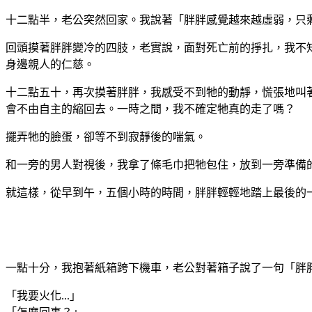
十二點半，老公突然回家。我說著「胖胖感覺越來越虛弱，只剩
回頭摸著胖胖變冷的四肢，老實說，面對死亡前的掙扎，我不
身邊親人的仁慈。
十二點五十，再次摸著胖胖，我感受不到牠的動靜，慌張地叫
會不由自主的縮回去。一時之間，我不確定牠真的走了嗎？
擺弄牠的臉蛋，卻等不到寂靜後的喘氣。
和一旁的男人對視後，我拿了條毛巾把牠包住，放到一旁準備
就這樣，從早到午，五個小時的時間，胖胖輕輕地踏上最後的
一點十分，我抱著紙箱跨下機車，老公對著箱子說了一句「胖
「我要火化...」