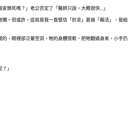
樂死嗎？」老公否定了「醫師只說，大概很快...」
救贖。但或許，這就是我一直堅信「好走」甚過「賴活」，是給
開的，眼裡卻泛著空洞，牠的身體很軟，把牠翻過身來，小手仍
呢？」