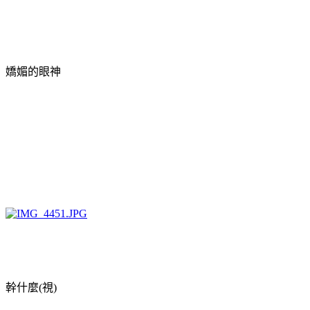
嬌媚的眼神
幹什麼(視)