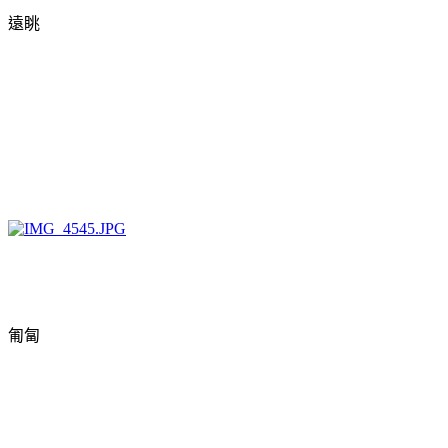
遠眺
匍匐