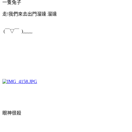
一隻兔子
走!我們來去出門溜達 溜達
(￣▽￣ )﹏﹏
眼神很殺