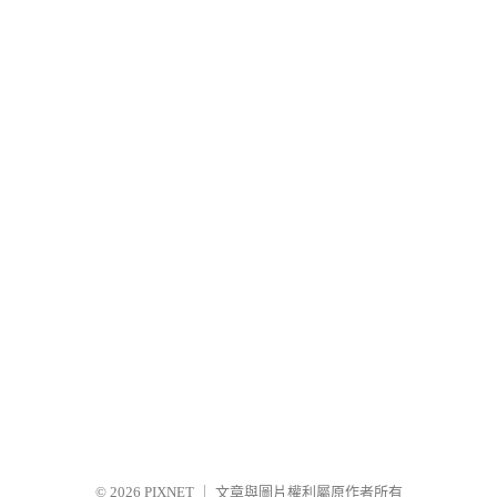
© 2026
PIXNET
｜
文章與圖片權利屬原作者所有