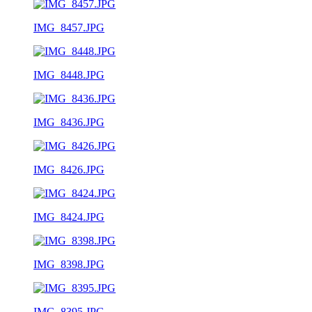
IMG_8457.JPG
IMG_8448.JPG
IMG_8436.JPG
IMG_8426.JPG
IMG_8424.JPG
IMG_8398.JPG
IMG_8395.JPG