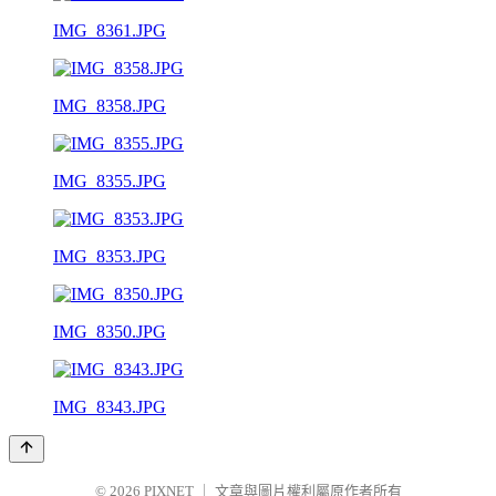
IMG_8361.JPG
IMG_8358.JPG
IMG_8355.JPG
IMG_8353.JPG
IMG_8350.JPG
IMG_8343.JPG
© 2026
PIXNET
｜
文章與圖片權利屬原作者所有