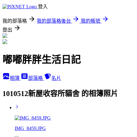
登入
我的部落格
我的部落格後台
我的帳號
登出
嘟嘟胖胖生活日記
相簿
部落格
名片
1010512新屋收容所貓舍 的相簿照片
IMG_8459.JPG