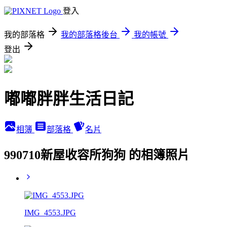
登入
我的部落格
我的部落格後台
我的帳號
登出
嘟嘟胖胖生活日記
相簿
部落格
名片
990710新屋收容所狗狗 的相簿照片
IMG_4553.JPG