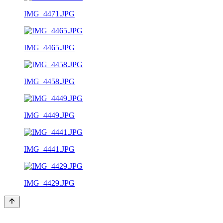
IMG_4471.JPG
IMG_4465.JPG
IMG_4458.JPG
IMG_4449.JPG
IMG_4441.JPG
IMG_4429.JPG