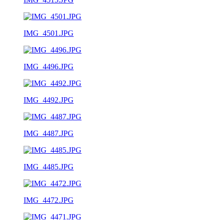
IMG_4501.JPG
IMG_4496.JPG
IMG_4492.JPG
IMG_4487.JPG
IMG_4485.JPG
IMG_4472.JPG